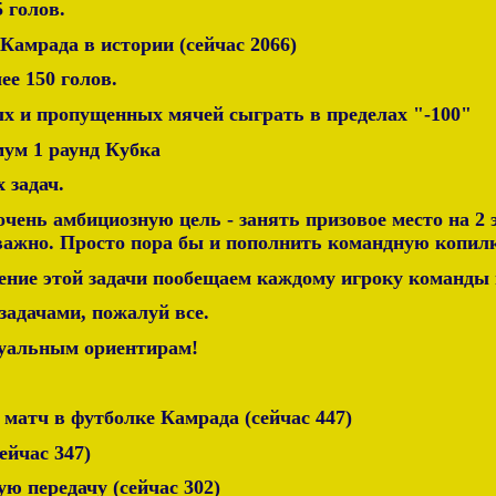
5 голов.
 Камрада в истории (сейчас 2066)
ее 150 голов.
ых и пропущенных мячей сыграть в пределах "-100"
мум 1 раунд Кубка
 задач.
очень амбициозную цель - занять призовое место на 2 
ь важно. Просто пора бы и пополнить командную копи
ение этой задачи пообещаем каждому игроку команды
адачами, пожалуй все.
уальным ориентирам!
й матч в футболке Камрада (сейчас 447)
сейчас 347)
ую передачу (сейчас 302)