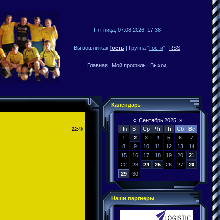
Пятница, 07.08.2026, 17:38
Вы вошли как
Гость
| Группа "
Гости
" |
RSS
Главная
|
Мой профиль
|
Выход
Календарь
«
Сентябрь 2025
»
Пн
Вт
Ср
Чт
Пт
Сб
Вс
22:40
1
2
3
4
5
6
7
8
9
10
11
12
13
14
15
16
17
18
19
20
21
22
23
24
25
26
27
28
29
30
Наши партнеры