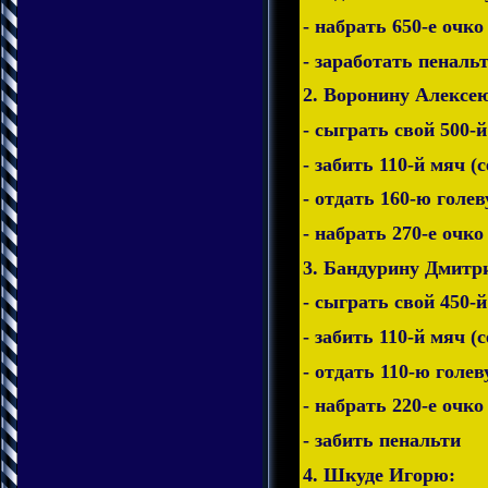
- набрать 650-е очко
- заработать пеналь
2. Воронину Алексе
- сыграть свой 500-й
- забить 110-й мяч (
- отдать 160-ю голев
- набрать 270-е очко
3. Бандурину Дмитр
- сыграть свой 450-й
- забить 110-й мяч (
- отдать 110-ю голев
- набрать 220-е очко
- забить пенальти
4. Шкуде Игорю: