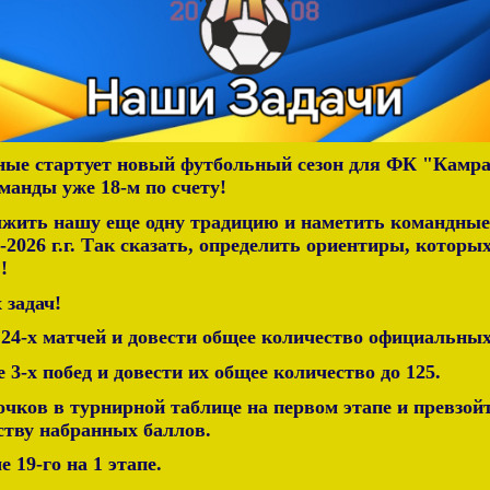
ые стартует новый футбольный сезон для ФК "Камра
манды уже 18-м по счету!
лжить нашу еще одну традицию и наметить командны
5-2026 г.г. Так сказать, определить ориентиры, которы
!
 задач!
 24-х матчей и довести общее количество официальных
 3-х побед и довести их общее количество до 125.
 очков в турнирной таблице на первом этапе и превзо
ству набранных баллов.
 19-го на 1 этапе.