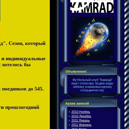
.
д". Сезон, который
е и индивидуальные
х хотелось бы
Объявление!
Футбольный клуб "Камрад"
ищет спонсора. Будем рады
любому взаимовыгодному
 поединков до 545.
сотрудничеству.
Архив записей
йти прошлогодний
2010 Ноябрь
2010 Декабрь
2011 Январь
2011 Февраль