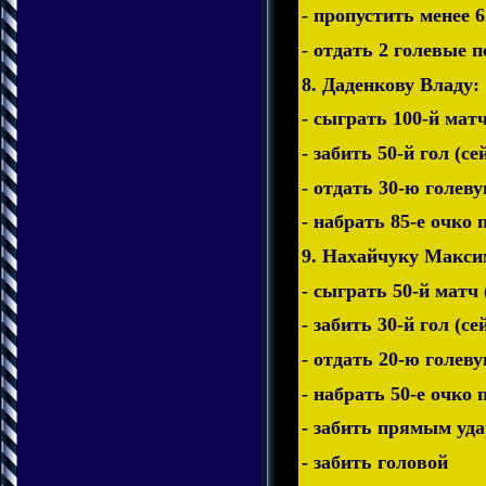
- пропустить менее 6
- отдать 2 голевые п
8. Даденкову Владу:
- сыграть 100-й матч
- забить 50-й гол (се
- отдать 30-ю голеву
- набрать 85-е очко 
9. Нахайчуку Макси
- сыграть 50-й матч 
- забить 30-й гол (се
- отдать 20-ю голеву
- набрать 50-е очко 
- забить прямым уд
- забить головой