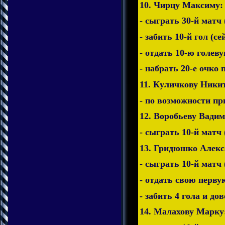
10. Чирцу Максиму:
- сыграть 30-й матч 
- забить 10-й гол (се
- отдать 10-ю голеву
- набрать 20-е очко 
11. Куличкову Ники
- по возможности пр
12. Воробьеву Вадим
- сыграть 10-й матч 
13. Гридюшко Алекс
- сыграть 10-й матч 
- отдать свою перву
- забить 4 гола и до
14. Малахову Марку