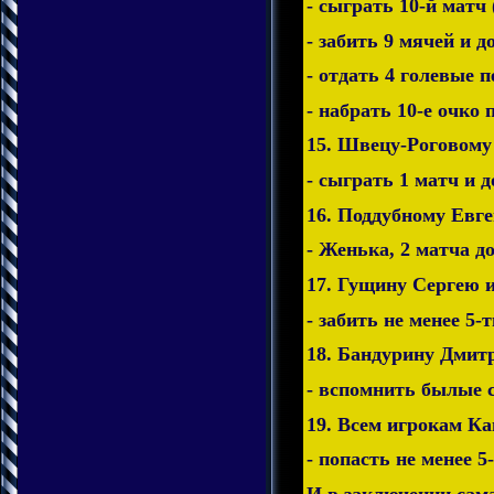
- сыграть 10-й матч 
- забить 9 мячей и д
- отдать 4 голевые п
- набрать 10-е очко 
15. Швецу-Роговому
- сыграть 1 матч и д
16. Поддубному Евг
- Женька, 2 матча д
17. Гущину Сергею 
- забить не менее 5-
18. Бандурину Дмит
- вспомнить былые с
19. Всем игрокам Ка
- попасть не менее 5