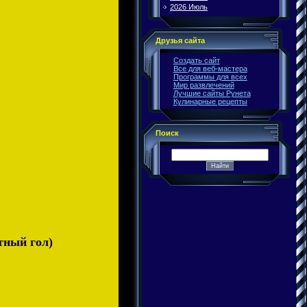
2026 Июль
Друзья сайта
Создать сайт
Все для веб-мастера
Программы для всех
Мир развлечений
Лучшие сайты Рунета
Кулинарные рецепты
Поиск
тный гол)