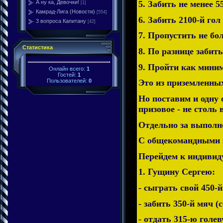
5. Забить не менее 5
А ну ка, Девочки!
[1]
Камрад-Лига (Новости)
[554]
6. Забить 2100-й гол
3 вопроса Капитану
[42]
7. Пропустить не бол
Статистика
8. По разнице забит
9. Пройти как мини
Онлайн всего:
1
Гостей:
1
Пользователей:
0
Это из приземленных
Но поставим и одну 
призовое - не стол
Отдельно за выполн
С общекомандными з
Перейдем к индивид
1. Гущину Сергею:
- сыграть свой 450-
- забить 350-й мяч (
- отдать 315-ю голев