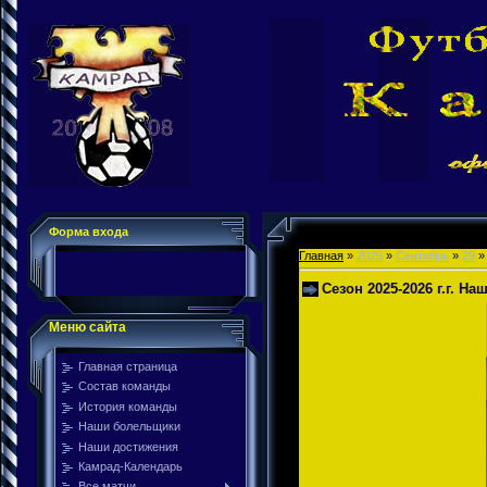
Форма входа
Главная
»
2025
»
Сентябрь
»
29
» 
Сезон 2025-2026 г.г. На
Меню сайта
Главная страница
Состав команды
История команды
Наши болельщики
Наши достижения
Камрад-Календарь
Все матчи