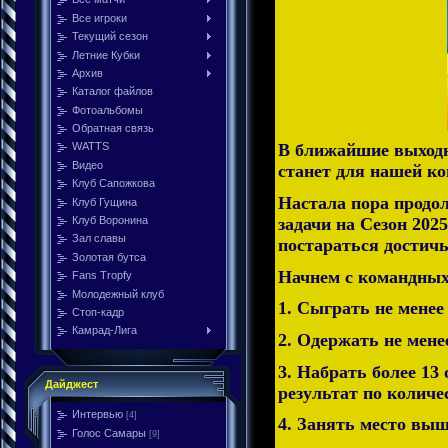
Все игроки
Текущий сезон
Летние Кубки
Архив
Каталог файлов
Фотоальбомы
Обратная связь
В ближайшие выходн
WATTS
Видео
станет для нашей ко
Клуб Сапожкова
Настала пора продо
Клуб Гущина
задачи на Сезон 202
Клуб Воронина
Зал славы
постараться достичь
Золотая бутса
Начнем с командных
Fans Tropfy
Молодежный клуб
1. Сыграть не менее
Стоп-кадр
Камрад-Лига
2. Одержать не менее
3. Набрать более 13
Дайджест
результат по количе
Интервью
[4]
4. Занять место выше
Голос Самары
[9]