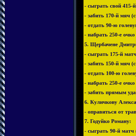
- сыграть свой 415-й
- забить 170-й мяч (
- отдать 90-ю голеву
- набрать 250-е очко
5. Щербачене Дмитр
- сыграть 175-й матч
- забить 150-й мяч (
- отдать 100-ю голе
- набрать 250-е очко
- забить прямым уд
6. Куличкову Алекс
- оправиться от тра
7. Годуйко Роману:
- сыграть 90-й матч 