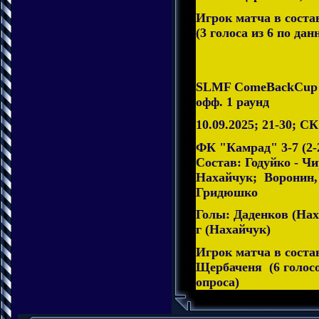
Игрок матча в сост
(3 голоса из 6 по дан
SLMF ComeBackCup 2
офф. 1 раунд
10.09.2025; 21-30; С
ФК "Камрад" 3-7 (2-
Состав: Годуйко - Ч
Нахайчук; Воронин, 
Гридюшко
Голы: Даденков (Наха
г (Нахайчук)
Игрок матча в соста
Щербаченя (6 голосо
опроса)