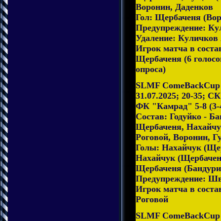
Воронин, Даденков
Гол: Щербаченя (Во
Предупреждение: Кул
Удаление: Куличков А
Игрок матча в соста
Щербаченя (6 голосов
опроса)
SLMF ComeBackCup 2
31.07.2025; 20-35; С
ФК "Камрад" 5-8 (3-
Состав: Годуйко - Ба
Щербаченя, Нахайчу
Роговой, Воронин, Г
Голы: Нахайчук (Щер
Нахайчук (Щербаченя
Щербаченя (Бандури
Предупреждение: Шв
Игрок матча в сост
Роговой
SLMF ComeBackCup 2