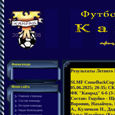
Форма входа
Результаты Летнего К
SLMF ComeBackCup 2
05.06.2025; 20-35; С
Меню сайта
ФК "Камрад" 6-6 (3-
Главная страница
Состав: Годуйко - Щ
Состав команды
Воронин, Нахайчук, 
История команды
А., Куличков Н., Да
Наши болельщики
Голы: Нахайчук (Кул
Наши достижения