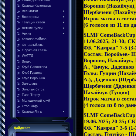
Воронин (Нахайчук),
Камрад-Календарь
Щербаченя (Нахайчу
Все матчи
Все игроки
Игрок матча в сост
Текущий сезон
(6 голосов из 11 по 
Летние Кубки
Архив
SLMF ComeBackCup 2
Каталог файлов
11.06.2025; 21-30; С
Фотоальбомы
ФК "Камрад" 7-5 (3
Обратная связь
Состав: Воробьев- 
WATTS
Воронин, Нахайчук, 
Видео
А., Чичук, Даденков
Клуб Сапожкова
Голы: Гущин (Нахай
Клуб Гущина
Клуб Воронина
А.), Даденков (Щерб
Зал славы
Щербаченя (Даденко
Золотая бутса
Нахайчук (Гущин)
Fans Tropfy
Игрок матча в соста
Молодежный клуб
(4 голоса из 8 по дан
Стоп-кадр
Камрад-Лига
SLMF ComeBackCup 2
19.06.2025; 20-35; С
ФК "Камрад" 3-6 (1-
Дайджест
Состав: Годуйко - Щ