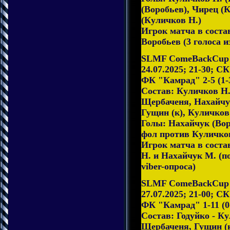
(Воробьев), Чирец (
(Куличков Н.)
Игрок матча в соста
Воробьев (3 голоса и
SLMF ComeBackCup 2
24.07.2025; 21-30; С
ФК "Камрад" 2-5 (1-
Состав: Куличков Н.
Щербаченя, Нахайчу
Гущин (к), Куличков
Голы: Нахайчук (Вор
фол против Куличков
Игрок матча в сост
Н. и Нахайчук М. (по
viber-опроса)
SLMF ComeBackCup 2
27.07.2025; 21-00; С
ФК "Камрад" 1-11 (0
Состав: Годуйко - Ку
Щербаченя, Гущин (к