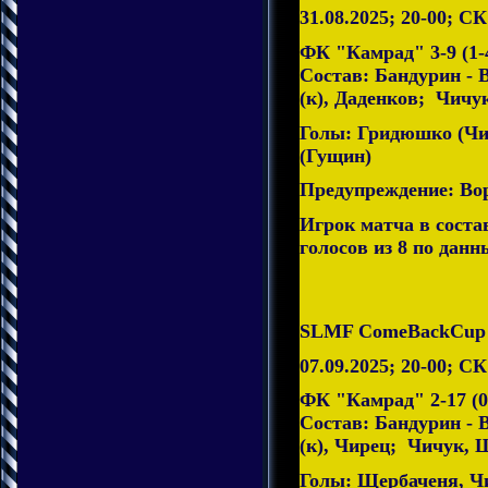
31.08.2025; 20-00; С
ФК "Камрад" 3-9 (1-4
Состав: Бандурин - 
(к), Даденков; Чич
Голы: Гридюшко (Чи
(Гущин)
Предупреждение: Во
Игрок матча в соста
голосов из 8 по данн
SLMF ComeBackCup 2
07.09.2025; 20-00; С
ФК "Камрад" 2-17 (0-
Состав: Бандурин -
(к), Чирец; Чичук, 
Голы: Щербаченя, Ч