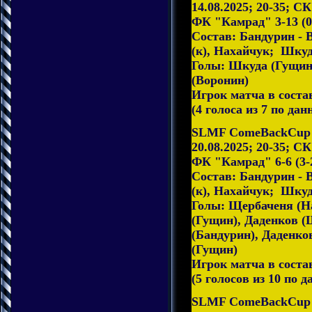
14.08.2025; 20-35; С
ФК "Камрад" 3-13 (0
Состав: Бандурин -
(к), Нахайчук; Шку
Голы: Шкуда (Гущин
(Воронин)
Игрок матча в сост
(4 голоса из 7 по дан
SLMF ComeBackCup 2
20.08.2025; 20-35; С
ФК "Камрад" 6-6 (3-
Состав: Бандурин -
(к), Нахайчук; Шкуд
Голы: Щербаченя (Н
(Гущин), Даденков (
(Бандурин), Даденко
(Гущин)
Игрок матча в сост
(5 голосов из 10 по 
SLMF ComeBackCup 2