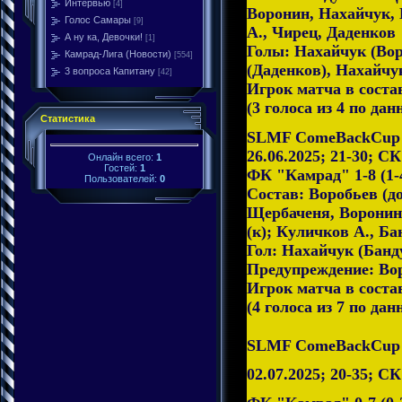
Интервью
[4]
Воронин, Нахайчук, 
Голос Самары
[9]
А., Чирец, Даденков
А ну ка, Девочки!
[1]
Голы: Нахайчук (Во
Камрад-Лига (Новости)
[554]
(Даденков), Нахайчу
3 вопроса Капитану
[42]
Игрок матча в сост
(3 голоса из 4 по дан
Статистика
SLMF ComeBackCup 2
26.06.2025; 21-30; С
Онлайн всего:
1
Гостей:
1
ФК "Камрад" 1-8 (1-
Пользователей:
0
Состав: Воробьев (до
Щербаченя, Воронин
(к); Куличков А., Б
Гол: Нахайчук (Банд
Предупреждение: Во
Игрок матча в сост
(4 голоса из 7 по дан
SLMF ComeBackCup 2
02.07.2025; 20-35; С