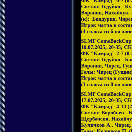
ФК "Камрад" 0-7 (0-2
Состав: Годуйко - Ку
Воронин, Нахайчук,
(к); Бандурин, Чир
Игрок матча в соста
(4 голоса из 6 по дан
SLMF ComeBackCup 2
10.07.2025; 20-35; С
ФК "Камрад" 2-7 (0-
Состав: Годуйко - Ба
Воронин, Чирец, Гущ
Голы: Чирец (Гущин)
Игрок матча в сост
(3 голоса из 8 по дан
SLMF ComeBackCup 2
17.07.2025; 20-35; С
ФК "Камрад" 4-13 (2
Состав: Воробьев - 
Щербаченя, Нахайчу
Куличков А., Чирец,
Голы: Куличков Н. (