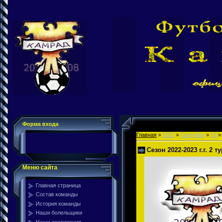
Форма входа
Главная
»
2022
»
Сентябрь
»
25
» 
Сезон 2022-2023 г.г. 2 т
Меню сайта
Главная страница
Состав команды
История команды
Наши болельщики
Наши достижения