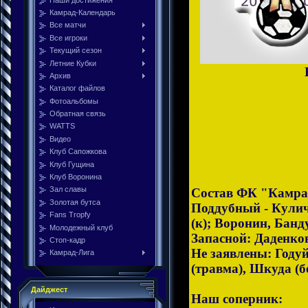
Камрад-Календарь
Все матчи
Все игроки
Текущий сезон
Летние Кубки
Архив
Каталог файлов
Фотоальбомы
Обратная связь
WATTS
Видео
Клуб Сапожкова
Клуб Гущина
Клуб Воронина
Зал славы
Состав ФК "Камра
Золотая бутса
Поддубный - Кулич
Fans Tropfy
(к); Воронин, Бан
Молодежный клуб
Запасной: Даденко
Стоп-кадр
Не заявлены: Году
Камрад-Лига
(травма), Шкуда (б
Дайджест
Наш соперник: