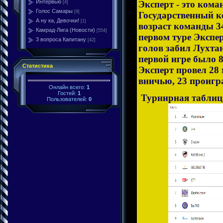
Интервью
Эксперт - это ком
[4]
Голос Самары
[9]
Государственный к
А ну ка, Девочки!
[1]
возраст команды 34
Камрад-Лига (Новости)
[554]
первом туре Экспер
3 вопроса Капитану
[42]
голов забил Лухтан
первой игре было 8 
Статистика
Эксперт провел 28 
вничью, 23 проигр
Онлайн всего:
1
Гостей:
1
Турнирная таблиц
Пользователей:
0