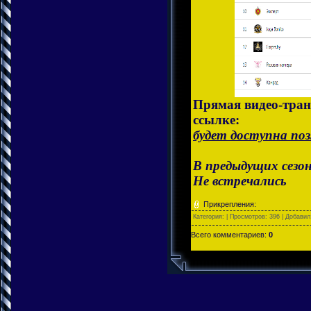
Прямая видео-тран
ссылке:
будет доступна по
В предыдущих сезон
Не встречались
Прикрепления:
Категория:
| Просмотров: 396 | Добави
Всего комментариев:
0