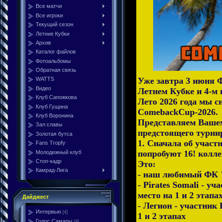
Все матчи
Все игроки
Текущий сезон
Летние Кубки
Архив
Каталог файлов
Фотоальбомы
Обратная связь
Уже завтра 3 июня 
WATTS
Видео
Летнем Кубке и 4-м 
Клуб Сапожкова
Лето 2026 года мы с
Клуб Гущина
ComebackCup-2026.
Клуб Воронина
Представляем Ваше
Зал славы
предстоящего турни
Золотая бутса
1. Сначала об участ
Fans Tropfy
попробуют 16! колле
Молодежный клуб
Стоп-кадр
Это:
Камрад-Лига
- наш любимый ФК 
- Pirates Somali - уч
место на 1 и 2 этапа
Дайджест
- Легион - участник F
Интервью
[4]
1 и 2 этапах
Голос Самары
[9]