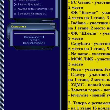
- FC Grand - участни
А ну ка, Девочки!
[1]
2 место
Камрад-Лига (Новости)
[554]
- ФК "Космос" - учас
3 вопроса Капитану
[42]
4 место на 1 этапе, 3
- Indiana - участник 
Статистика
на 1 этапе, 2 место 
- ФК "Шмель" - участ
Онлайн всего:
1
9 место
Гостей:
1
- Capybara - участни
Пользователей:
0
6 место на 1 этапе, 5
- No name - участник
- МФК ЛФК - участник
3 место
- Nova - участник Fre
- Гламур - участник F
на 1 этапе, 2 место н
- УДМС - новый уч
- Золотая горка - 
- leverwise - новый
2. Теперь о регламен
- на 1 этапе 16 колл