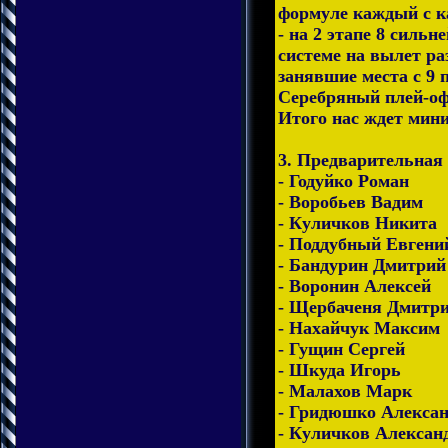
формуле каждый с к
- на 2 этапе 8 силь
системе на вылет р
занявшие места с 9 
Серебряный плей-о
Итого нас ждет мини
3. Предварительная
- Годуйко Роман
- Воробьев Вадим
- Куличков Никита
- Поддубный Евгени
- Бандурин Дмитрий
- Воронин Алексей
- Щербаченя Дмитр
- Нахайчук Максим
- Гущин Сергей
- Шкуда Игорь
- Малахов Марк
- Гридюшко Алекса
- Куличков Алексан