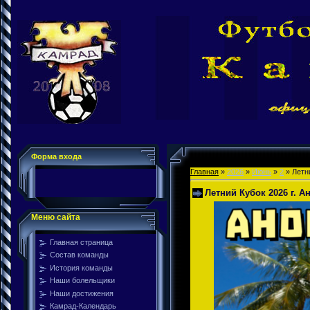
Форма входа
Главная
»
2026
»
Июнь
»
2
» Летни
Летний Кубок 2026 г. А
Меню сайта
Главная страница
Состав команды
История команды
Наши болельщики
Наши достижения
Камрад-Календарь