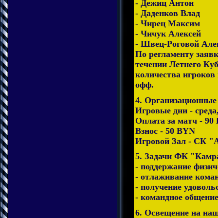
- Дежиц Антон
- Даденков Влад
- Чирец Максим
- Чичук Алексей
- Швец-Роговой Але
По регламенту заявк
течении Летнего Ку
количества игроков 
офф.
4. Организационные
Игровые дни - среда,
Оплата за матч - 90
Взнос - 50 BYN
Игровой Зал - СК "
5. Задачи ФК "Камр
- поддержание физи
- отлаживание кома
- получение удоволь
- командное общени
6. Освещение на наш