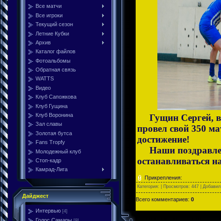
Все матчи
Все игроки
Текущий сезон
Летние Кубки
Архив
Каталог файлов
Фотоальбомы
Обратная связь
WATTS
Видео
Клуб Сапожкова
Клуб Гущина
Клуб Воронина
Гущин Сергей, вый
Зал славы
провел свой 350 м
Золотая бутса
достижение!
Fans Tropfy
Наши поздравлени
Молодежный клуб
останавливаться на
Стоп-кадр
Камрад-Лига
Прикрепления:
Категория:
| Просмотров: 447 | Добави
Дайджест
Всего комментариев:
0
Интервью
[4]
Голос Самары
[9]