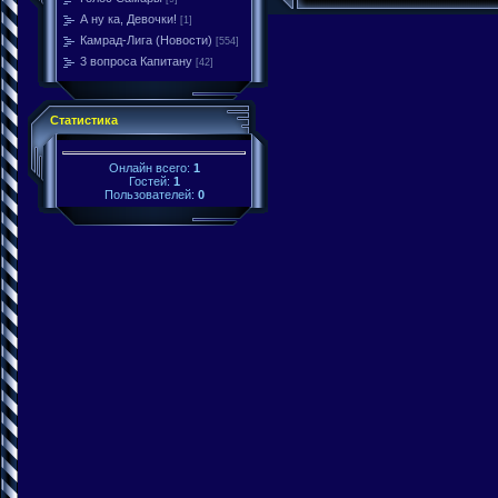
А ну ка, Девочки!
[1]
Камрад-Лига (Новости)
[554]
3 вопроса Капитану
[42]
Статистика
Онлайн всего:
1
Гостей:
1
Пользователей:
0