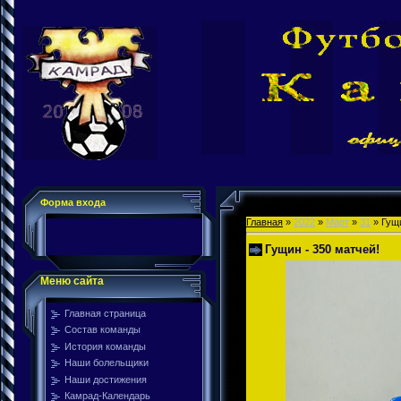
Форма входа
Главная
»
2022
»
Март
»
31
» Гущи
Гущин - 350 матчей!
Меню сайта
Главная страница
Состав команды
История команды
Наши болельщики
Наши достижения
Камрад-Календарь