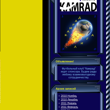
.
Объявление!
Футбольный клуб "Камрад"
ищет спонсора. Будем рады
любому взаимовыгодному
сотрудничеству.
Архив записей
2010 Ноябрь
2010 Декабрь
2011 Январь
2011 Февраль