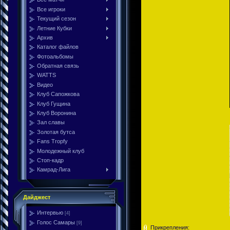
Все игроки
Текущий сезон
Летние Кубки
Архив
Каталог файлов
Фотоальбомы
Обратная связь
WATTS
Видео
Клуб Сапожкова
Клуб Гущина
Клуб Воронина
Зал славы
Золотая бутса
Fans Tropfy
Молодежный клуб
Стоп-кадр
Камрад-Лига
Дайджест
Интервью
[4]
Голос Самары
[9]
Прикрепления: