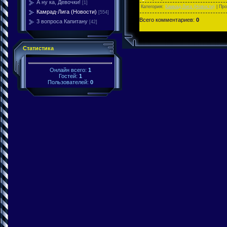
А ну ка, Девочки!
[1]
Категория:
Камрад-Лига (Новости)
| Пр
Камрад-Лига (Новости)
[554]
Всего комментариев:
0
3 вопроса Капитану
[42]
Статистика
Онлайн всего:
1
Гостей:
1
Пользователей:
0