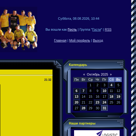
Суббота, 08.08.2026, 10:44
Вы вошли как
Гость
| Группа "
Гости
" |
RSS
Главная
|
Мой профиль
|
Выход
Календарь
«
Октябрь 2025
»
Пн
Вт
Ср
Чт
Пт
Сб
Вс
21:32
1
2
3
4
5
6
7
8
9
10
11
12
13
14
15
16
17
18
19
20
21
22
23
24
25
26
27
28
29
30
31
Наши партнеры