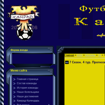
Форма входа
Главная
»
2025
»
Октябрь
»
31
» 7
7 Сезон. 4 тур. Прогно
Меню сайта
Главная страница
Состав команды
История команды
Наши болельщики
Наши достижения
Камрад-Календарь
Все матчи