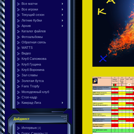
Все матчи
Все игроки
Текущий сезон
Летние Кубки
Архив
Каталог файлов
Фотоальбомы
Обратная связь
WATTS
Видео
Клуб Сапожкова
Клуб Гущина
Клуб Воронина
Зал славы
Золотая бутса
Fans Tropfy
Молодежный клуб
Стоп-кадр
Камрад-Лига
Дайджест
Интервью
[4]
Голос Самары
[9]