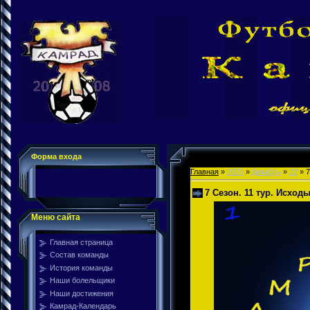
Форма входа
Главная
»
2025
»
Декабрь
»
22
» 7
7 Сезон. 11 тур. Исход
Меню сайта
Главная страница
Состав команды
История команды
Наши болельщики
Наши достижения
Камрад-Календарь