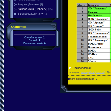
А ну ка, Девочки!
[1]
Камрад-Лига (Новости)
[554]
3 вопроса Капитану
[42]
Статистика
Онлайн всего:
1
Гостей:
1
Пользователей:
0
Прикрепления:
Категория:
Камрад-Лига (Новости)
| Пр
Всего комментариев:
0