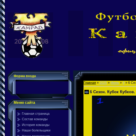
Форма входа
Главная
»
2025
»
Июнь
»
9
» 6 Се
6 Сезон. Кубок Кубков
Меню сайта
Главная страница
Состав команды
История команды
Наши болельщики
Наши достижения