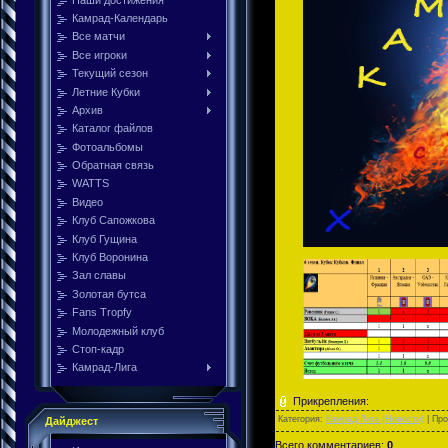
Камрад-Календарь
Все матчи
Все игроки
Текущий сезон
Летние Кубки
Архив
Каталог файлов
Фотоальбомы
Обратная связь
WATTS
Видео
Клуб Сапожкова
Клуб Гущина
Клуб Воронина
Зал славы
Золотая бутса
Fans Tropfy
Молодежный клуб
Стоп-кадр
Камрад-Лига
Прикрепления:
Категория:
Камрад-Лига (Новости)
| Пр
Дайджест
Всего комментариев:
0