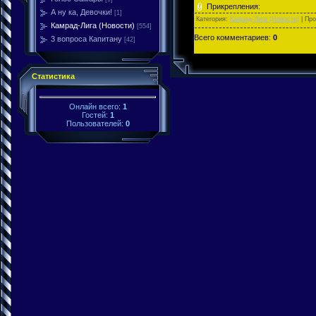
Прикрепления:
А ну ка, Девочки!
[1]
Категория:
Камрад-Лига (Новости)
| Пр
Камрад-Лига (Новости)
[554]
Всего комментариев:
0
3 вопроса Капитану
[42]
Статистика
Онлайн всего:
1
Гостей:
1
Пользователей:
0