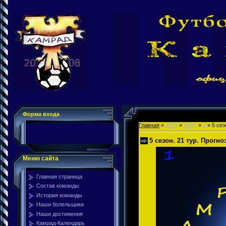
Форма входа
Главная
»
2024
»
Март
»
2
» 5 сез
5 сезон. 21 тур. Прогно
Меню сайта
Главная страница
Состав команды
История команды
Наши болельщики
Наши достижения
Камрад-Календарь