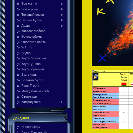
Все матчи
Все игроки
Текущий сезон
Летние Кубки
Архив
Каталог файлов
Фотоальбомы
Обратная связь
WATTS
Видео
Клуб Сапожкова
Клуб Гущина
Клуб Воронина
Зал славы
Золотая бутса
Fans Tropfy
Молодежный клуб
Стоп-кадр
Камрад-Лига
Дайджест
Интервью
[4]
Голос Самары
[9]