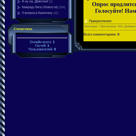
А ну ка, Девочки!
[1]
Опрос продлится 
Камрад-Лига (Новости)
[554]
Голосуйте! Нам 
3 вопроса Капитану
[42]
Прикрепления:
Категория:
| Просмотров: 619 | Добави
Статистика
Всего комментариев:
0
Онлайн всего:
1
Гостей:
1
Пользователей:
0