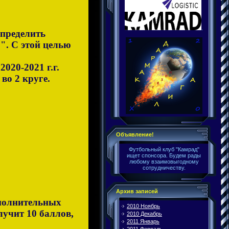
.
определить
". С этой целью
020-2021 г.г.
во 2 круге.
Объявление!
Футбольный клуб "Камрад"
ищет спонсора. Будем рады
любому взаимовыгодному
сотрудничеству.
Архив записей
ополнительных
2010 Ноябрь
лучит 10 баллов,
2010 Декабрь
2011 Январь