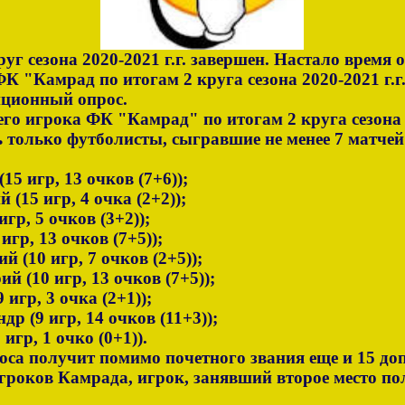
 сезона 2020-2021 г.г. завершен. Настало время 
 "Камрад по итогам 2 круга сезона 2020-2021 г.г.
иционный опрос.
го игрока
ФК "Камрад" по итогам 2 круга сезона 2
 только футболисты, сыгравшие не менее 7 матчей 
15 игр, 13 очков (7+6));
 (15 игр, 4 очка (2+2));
гр, 5 очков (3+2));
игр, 13 очков (7+5));
й (10 игр, 7 очков (2+5));
й (10 игр, 13 очков (7+5));
 игр, 3 очка (2+1));
р (9 игр, 14 очков (11+3));
игр, 1 очко (0+1)).
оса получит помимо почетного звания еще и 15 д
гроков Камрада, игрок, занявший второе место по