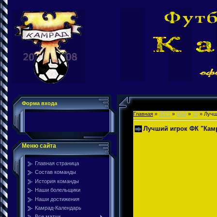
Форма входа
Главная
»
2021
»
Май
»
18
» Лучши
Лучший игрок ФК "Камра
Меню сайта
Главная страница
Состав команды
История команды
Наши болельщики
Наши достижения
Камрад-Календарь
Все матчи