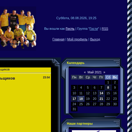
Суббота, 08.08.2026, 19:25
Вы вошли как
Гость
| Группа "
Гости
" |
RSS
Главная
|
Мой профиль
|
Выход
Календарь
льщиков
«
Май 2021
»
Пн
Вт
Ср
Чт
Пт
Сб
Вс
ельщиков
23:04
1
2
3
4
5
6
7
8
9
10
11
12
13
14
15
16
17
18
19
20
21
22
23
24
25
26
27
28
29
30
31
Наши партнеры