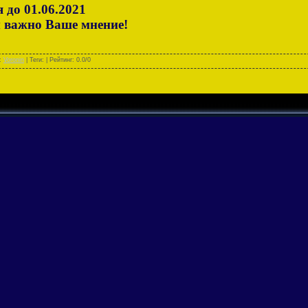
до 01.06.2021
важно Ваше мнение!
л:
Voronin
| Теги: | Рейтинг:
0.0
/
0