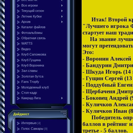
Все игроки
Текущий сезон
Летние Кубки
Итак! Второй круг
Архив
"Лучшего игрока ФК
Каталог файлов
стартует наш трад
Фотоальбомы
На звание лучше
Обратная связь
WATTS
могут претендовать
Видео
Это:
Клуб Сапожкова
- Воронин Алексей (
Клуб Гущина
- Бандурин Дмитрий
Клуб Воронина
- Шкуда Игорь (14 и
Зал славы
Золотая бутса
- Гущин Сергей (13 
Fans Tropfy
- Поддубный Евгени
Молодежный клуб
- Щербаченя Дмитри
Стоп-кадр
- Боковец Андрей (9
Камрад-Лига
- Куличков Александ
- Куличков Иван (8 
Дайджест
Победитель опр
баллов в рейтинг и
Интервью
[4]
Голос Самары
третье - 5 баллов.
[9]