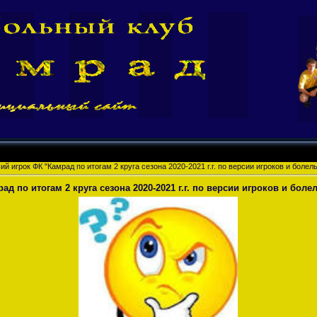
й игрок ФК "Камрад по итогам 2 круга сезона 2020-2021 г.г. по версии игроков и боле
д по итогам 2 круга сезона 2020-2021 г.г. по версии игроков и бол