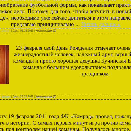
Приобретение футбольной формы, как показывает практи
емкое дело. Поэтому для того, чтобы вступить в новый
де», необходимо уже сейчас двигаться в этом направле
предлагаю принципиально
...
Читать дальше »
л:
Voronin
| Дата:
01.03.2011
|
Комментарии (0)
23 февраля свой День Рождения отмечает очень
жизнерадостный человек, надежный друг, верн
команды и просто хорошая девушка Бучинская Е
команда с большим удовольствием поздравля
праздником.
л:
Voronin
| Дата:
23.02.2011
|
Комментарии (0)
оту 19 февраля 2011 года ФК «Камрад» провел, пожал
тч в истории. С самых первых минут игра против ком
сь под контролем нашей команды. Получалось многое