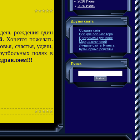
2026 Июнь
2026 Июль
Друзья сайта
Создать сайт
 день рождения один
Все для веб-мастера
й.
Хочется пожелать
Программы для всех
Мир развлечений
вья, счастья, удачи,
Лучшие сайты Рунета
Кулинарные рецепты
футбольных полях в
дравляем!!!
Поиск