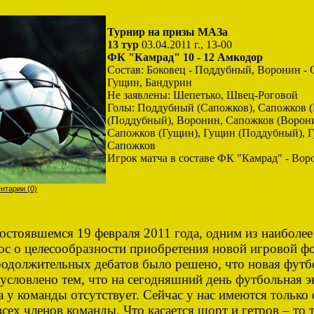
Турнир на призы МАЗа
13 тур
03.04.2011 г., 13-00
ФК "Камрад" 10 - 12 Амкодор
Состав: Боковец - Поддубный, Воронин - 
Гущин, Бандурин
Не заявлены: Шепетько, Швец-Роговой
Голы: Поддубный (Сапожков), Сапожков (
(Поддубный), Воронин, Сапожков (Ворони
Сапожков (Гущин), Гущин (Поддубный), 
Сапожков
Игрок матча в составе ФК "Камрад" - Вор
нтарии (0)
состоявшемся 19 февраля 2011 года, одним из наиболе
рос о целесообразности приобретения новой игровой 
родолжительных дебатов было решено, что новая фут
условлено тем, что на сегодняшний день футбольная 
а у команды отсутствует. Сейчас у нас имеются только
сех членов команды. Что касается шорт и гетров – то 