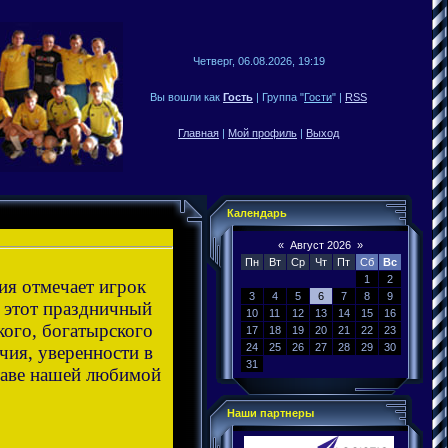
Четверг, 06.08.2026, 19:19
Вы вошли как
Гость
| Группа "
Гости
" |
RSS
Главная
|
Мой профиль
|
Выход
Календарь
«
Август 2026
»
Пн
Вт
Ср
Чт
Пт
Сб
Вс
1
2
ия отмечает игрок
3
4
5
6
7
8
9
этот праздничный
10
11
12
13
14
15
16
кого, богатырского
17
18
19
20
21
22
23
24
25
26
27
28
29
30
чия, уверенности в
31
ставе нашей любимой
Наши партнеры