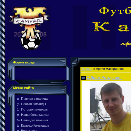
Форма входа
Главная
»
Архив материалов
С Днем Рождения!
Меню сайта
Главная страница
Состав команды
История команды
Наши болельщики
Наши достижения
Камрад-Календарь
Все матчи