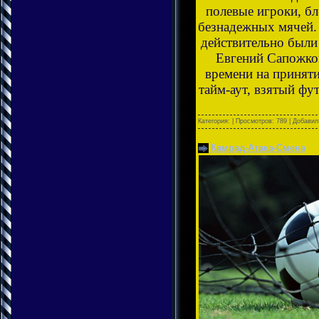
полевые игроки, б
безнадежных мячей. 
действительно были
Евгений Сапожков
времени на приняти
тайм-аут, взятый фу
Категория:
| Просмотров: 789 | Добави
Камрад-Атака-Смена