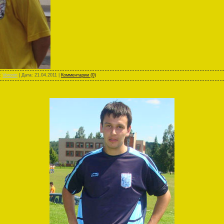
л:
Voronin
| Дата:
21.04.2011
|
Комментарии (0)