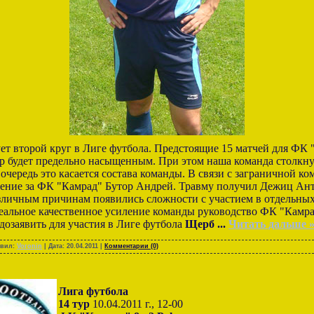
тует второй круг в Лиге футбола. Предстоящие 15 матчей для ФК
р будет предельно насыщенным. При этом наша команда столкну
 очередь это касается состава команды. В связи с заграничной к
ление за ФК "Камрад" Бутор Андрей. Травму получил Дежиц Ант
зличным причинам появились сложности с участием в отдельных и
 реальное качественное усиление команды руководство ФК "Камр
дозаявить для участия в Лиге футбола
Щерб
...
Читать дальше 
авил:
Voronin
| Дата:
20.04.2011
|
Комментарии (0)
Лига футбола
14 тур
10.04.2011 г., 12-00