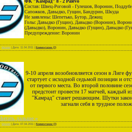
ФК "Камрад" 8 - 2 Palevo
Состав: Швец-Роговой - Гулешов, Воронин, Поддубн
Сапожков, Давыдко, Гущин, Бандурин, Шкуда
Не заявлены: Шепетько, Бутор, Дежиц
Голы: Давыдко (Гущин), Давыдко (Воронин), Ворон
(Давыдко), Воронин, Давыдко (Гущин), Давыдко (Г
Предупреждение: Воронин
л:
Voronin
| Дата:
11.04.2011
|
Комментарии (0)
9-10 апреля возобновляется сезон в Лиге ф
стартует с исходной седьмой позиции и отс
от первого места. Во второй половине се
предстоит провести 17 матчей, каждый 
"Камрад" станет решающим. Шутки зако
загнали себя в трудное поло
Читать дальше »
л:
Voronin
| Дата:
07.04.2011
|
Комментарии (0)