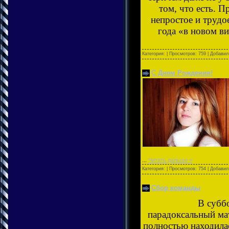
том, что есть. 
непростое и трудо
года «в новом ви
Категория:
| Просмотров: 759 | Добави
С Днем Рождения!
...
Читать дальше »
Категория:
| Просмотров: 754 | Добави
Сбор команды
В субб
парадоксальный ма
полностью находила