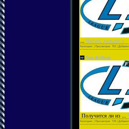
...
Читать дальше »
Категория:
| Просмотров: 762 | Добави
Лига футбола
Получится ли из
...
Категория:
| Просмотров: 729 | Добави