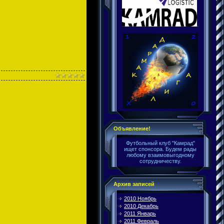
.
Объявление!
Футбольный клуб "Камрад"
ищет спонсора. Будем рады
любому взаимовыгодному
сотрудничеству.
Архив записей
2010 Ноябрь
2010 Декабрь
2011 Январь
2011 Февраль