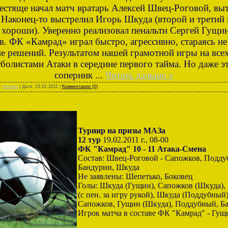
лестяще начал матч вратарь Алексей Швец-Роговой, вы
Наконец-то выстрелил Игорь Шкуда (второй и третий 
 хороши). Уверенно реализовал пенальти Сергей Гущин.
. ФК «Камрад» играл быстро, агрессивно, стараясь не
е решений. Результатом нашей грамотной игры на всех
тболистами Атаки в середине первого тайма. Но даже э
соперник
...
Читать дальше »
л:
Voronin
| Дата:
23.02.2011
|
Комментарии (0)
Турнир на призы МАЗа
12 тур
19.02.2011 г., 08-00
ФК "Камрад" 10 - 11 Атака-Смена
Состав: Швец-Роговой - Сапожков, Подду
Бандурин, Шкуда
Не заявлены: Шепетько, Боковец
Голы: Шкуда (Гущин), Сапожков (Шкуда),
(с пен. за игру рукой), Шкуда (Поддубный
Сапожков, Гущин (Шкуда), Поддубный, Б
Игрок матча в составе ФК "Камрад" - Гущ