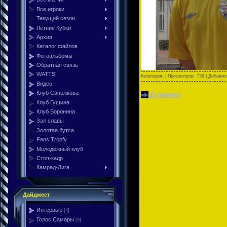
Все игроки
Текущий сезон
Летние Кубки
Архив
Каталог файлов
Фотоальбомы
Обратная связь
WATTS
Категория:
| Просмотров: 739 | Добави
Видео
Клуб Сапожкова
Дозаявка
Клуб Гущина
Клуб Воронина
Зал славы
Золотая бутса
Fans Tropfy
Молодежный клуб
Стоп-кадр
Камрад-Лига
Дайджест
Интервью
[4]
Голос Самары
[9]