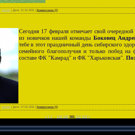
л:
Voronin
| Дата:
21.02.2011
|
Комментарии (0)
Сегодня 17 февраля отмечает свой очередной
из новичков нашей команды
Боковец Андре
тебе в этот праздничный день сибирского здоро
семейного благополучия и только побед на 
составе ФК "Камрад" и ФК "Харьковская".
Поз
л:
Voronin
| Дата:
17.02.2011
|
Комментарии (0)
«
1
2
...
159
160
161
162
163
»