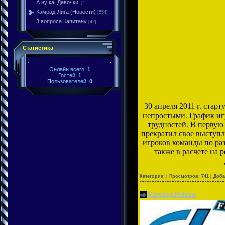
А ну ка, Девочки!
[1]
Камрад-Лига (Новости)
[554]
3 вопроса Капитану
[42]
Статистика
Онлайн всего:
1
Гостей:
1
Пользователей:
0
30
апреля 2011 г. стар
непростыми. График иг
трудностей. В первую
прекратил свое выступ
игроков команды по ра
также в расчете на
Категория:
| Просмотров: 741 | Доб
Камрад-Palevo