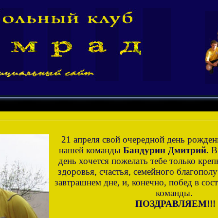
21 апреля свой очередной день рожден
нашей команды
Бандурин Дмитрий.
В 
день хочется пожелать тебе только креп
здоровья, счастья, семейного благополу
завтрашнем дне, и, конечно, побед в со
команды.
ПОЗДРАВЛЯЕМ!!!