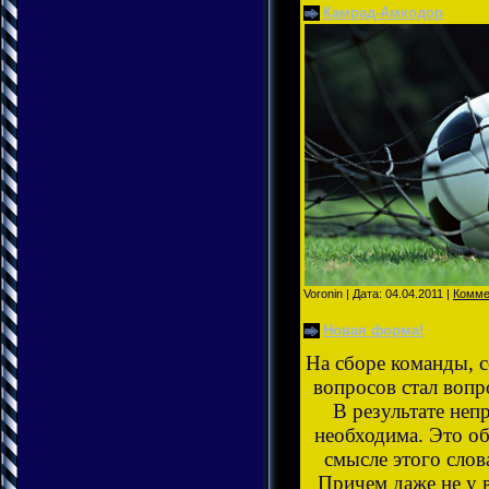
Камрад-Амкодор
Voronin | Дата:
04.04.2011
|
Комме
Новая форма!
На сборе команды, 
вопросов стал воп
В результате неп
необходима. Это об
смысле этого слов
Причем даже не у в