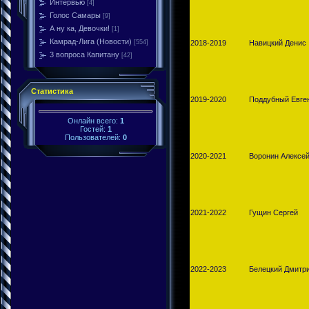
Интервью
[4]
Голос Самары
[9]
А ну ка, Девочки!
[1]
Камрад-Лига (Новости)
[554]
2018-2019
Навицкий Денис
3 вопроса Капитану
[42]
Статистика
2019-2020
Поддубный Евге
Онлайн всего:
1
Гостей:
1
Пользователей:
0
2020-2021
Воронин Алексе
2021-2022
Гущин Сергей
2022-2023
Белецкий Дмитр