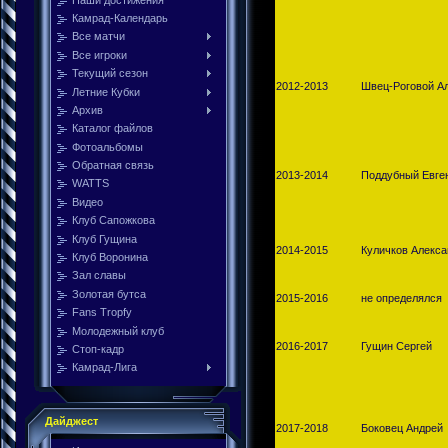
Камрад-Календарь
Все матчи
Все игроки
Текущий сезон
2012-2013
Швец-Роговой А
Летние Кубки
Архив
Каталог файлов
Фотоальбомы
Обратная связь
2013-2014
Поддубный Евге
WATTS
Видео
Клуб Сапожкова
Клуб Гущина
2014-2015
Куличков Алекса
Клуб Воронина
Зал славы
Золотая бутса
2015-2016
не определялся
Fans Tropfy
Молодежный клуб
2016-2017
Гущин Сергей
Стоп-кадр
Камрад-Лига
Дайджест
2017-2018
Боковец Андрей