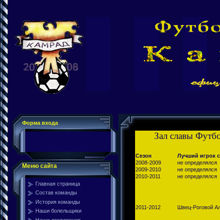
Форма входа
Зал славы Футб
Сезон
Лучший игрок с
2008-2009
не определялся
Меню сайта
2009-2010
не определялся
2010-2011
не определялся
Главная страница
Состав команды
История команды
2011-2012
Швец-Роговой А
Наши болельщики
Наши достижения