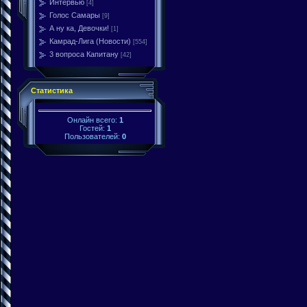
Интервью
[4]
Голос Самары
[9]
А ну ка, Девочки!
[1]
Камрад-Лига (Новости)
[554]
3 вопроса Капитану
[42]
Статистика
Онлайн всего:
1
Гостей:
1
Пользователей:
0