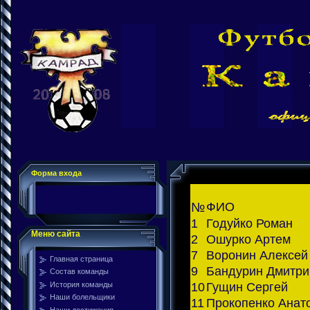
Форма входа
№
ФИО
1
Годуйко Роман
Меню сайта
2
Ошурко Артем
7
Воронин Алексей
Главная страница
9
Бандурин Дмитри
Состав команды
История команды
10
Гущин Сергей
Наши болельщики
11
Прокопенко Анат
Наши достижения