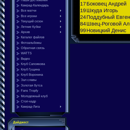
17
Боковец Андрей
Камрад-Календарь
19
Шкуда Игорь
Все матчи
Все игроки
24
Поддубный Евге
Текущий сезон
84
Швец-Роговой Ал
Летние Кубки
99
Новицкий Денис
Архив
Каталог файлов
Фотоальбомы
Обратная связь
WATTS
Видео
Клуб Сапожкова
Клуб Гущина
Клуб Воронина
Зал славы
Золотая бутса
Fans Tropfy
Молодежный клуб
Стоп-кадр
Камрад-Лига
Дайджест