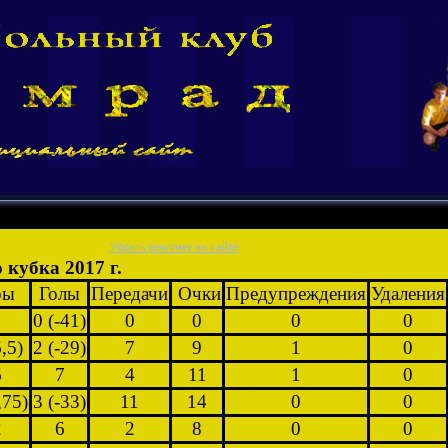
Убрать рекламу на сайте
 кубка 2017 г.
ры
Голы
Передачи
Очки
Предупреждения
Удаления
0 (-41)
0
0
0
0
,5)
2 (-29)
7
9
1
0
6
7
4
11
1
0
,75)
3 (-33)
11
14
0
0
2
6
2
8
0
0