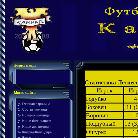
Форма входа
Статистика Летнего
Игрок
Иг
Меню сайта
Годуйко
4
Главная страница
Боковец
11 (6
Состав команды
Воронин
1
История команды
Наши болельщики
Поддубный
13 (3
Наши достижения
Ошурко
1
Камрад-Календарь
Все матчи