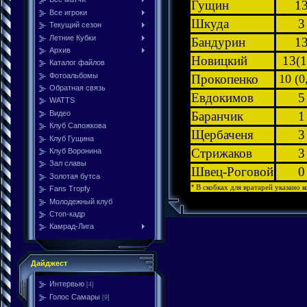
Гущин
1
Все игроки
Шкуда
3
Текущий сезон
Летние Кубки
Бандурин
1
Архив
Новицкий
13(1
Каталог файлов
Фотоальбомы
Прокопенко
10 (0
Обратная связь
Евдокимов
5
WATTS
Видео
Баранчик
1
Клуб Сапожкова
Щербаченя
3
Клуб Гущина
Стрижаков
3
Клуб Воронина
Зал славы
Швец-Роговой
0
Золотая бутса
*
В скобках для вратарей указано
Fans Tropfy
Молодежный клуб
Стоп-кадр
Камрад-Лига
Дайджест
Интервью
[4]
Голос Самары
[9]