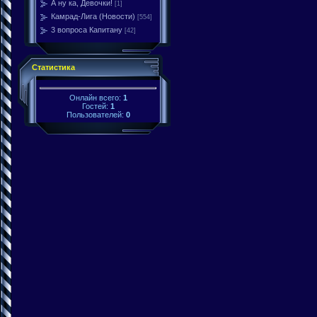
А ну ка, Девочки!
[1]
Камрад-Лига (Новости)
[554]
3 вопроса Капитану
[42]
Статистика
Онлайн всего:
1
Гостей:
1
Пользователей:
0