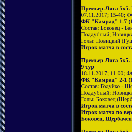
Премьер-Лига 5х5. 
07.11.2017; 15-40; 
ФК "Камрад" 1-7 (
Состав: Боковец - Ба
Поддубный; Новицк
Голы: Новицкий (Гу
Игрок матча в сост
Премьер-Лига 5х5. 
9 тур
18.11.2017; 11-00; 
ФК "Камрад" 2-1 (
Состав: Годуйко - Щ
Поддубный; Новицки
Голы: Боковец (Щерб
Игрок матча в сос
Игрок матча по ве
Боковец, Щербачен
Премьер-Лига 5х5. 