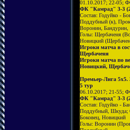
01.10.2017; 22-05;
ФК "Камрад" 3-3 (
Состав: Годуйко - Б
Поддубный (к), Про
Воронин, Бандурин,
Голы: Щербаченя (В
Новицкий (Щербачен
Игроки матча в со
Щербаченя
Игроки матча по в
Новицкий, Щербач
Премьер-Лига 5х5. 
5 тур
06.10.2017; 21-55;
ФК "Камрад" 3-3 (
Состав: Годуйко - Ба
Поддубный, Шкуда; 
Боковец, Новицкий
Голы: Воронин (Прок