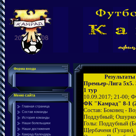
Форма входа
Результаты 
Премьер-Лига 5х5. 
1 тур
Меню сайта
10.09.2017; 21-00;
ФК "Камрад" 8-1 (2
Главная страница
Состав: Боковец - В
Состав команды
Поддубный; Ошурко,
История команды
Голы: Поддубный (Бо
Наши болельщики
Наши достижения
Щербаченя (Гущин),
Камрад-Календарь