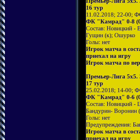
Премьер-Лига 5х5. 
16 тур
11.02.2018; 22-00; 
ФК "Камрад" 0-8 (
Состав: Новицкий - 
Гущин (к); Ошурко
Голы: нет
Игрок матча в сост
приехал на игру
Игрок матча по вер
Премьер-Лига 5х5. 
17 тур
25.02.2018; 14-00;
ФК "Камрад" 0-6 (
Состав: Новицкий - 
Бандурин- Воронин (
Голы: нет
Предупреждения: Ба
Игрок матча в сост
приехал на игру