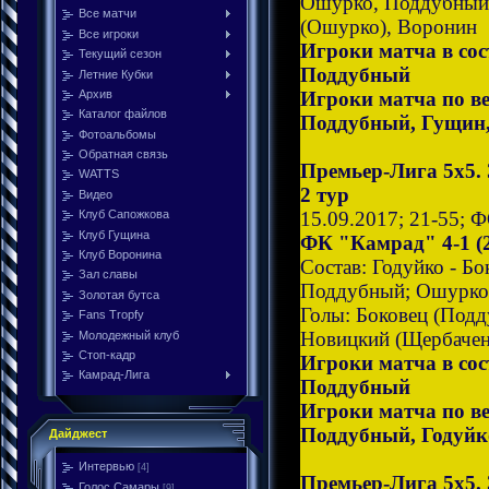
Ошурко, Поддубный
Все матчи
(Ошурко), Воронин
Все игроки
Игроки матча в со
Текущий сезон
Поддубный
Летние Кубки
Архив
Игроки матча по в
Каталог файлов
Поддубный, Гущин
Фотоальбомы
Обратная связь
Премьер-Лига 5х5. 
WATTS
2 тур
Видео
15.09.2017; 21-55;
Клуб Сапожкова
Клуб Гущина
ФК "Камрад" 4-1 (2
Клуб Воронина
Состав: Годуйко - Б
Зал славы
Поддубный; Ошурко,
Золотая бутса
Голы: Боковец (Под
Fans Tropfy
Новицкий (Щербачен
Молодежный клуб
Стоп-кадр
Игроки матча в со
Камрад-Лига
Поддубный
Игроки матча по в
Поддубный, Годуйк
Дайджест
Интервью
[4]
Премьер-Лига 5х5. 
Голос Самары
[9]