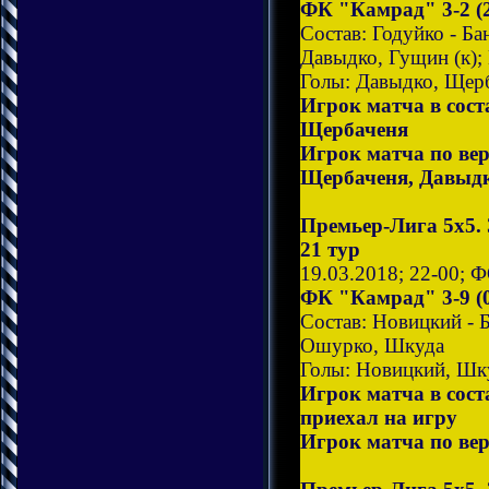
ФК "Камрад" 3-2 (
Состав: Годуйко - Б
Давыдко, Гущин (к)
Голы: Давыдко, Щер
Игрок матча в сос
Щербаченя
Игрок матча по ве
Щербаченя, Давыд
Премьер-Лига 5х5. 
21 тур
19.03.2018; 22-00;
ФК "Камрад" 3-9 (
Состав: Новицкий - Б
Ошурко, Шкуда
Голы: Новицкий, Шк
Игрок матча в сост
приехал на игру
Игрок матча по вер